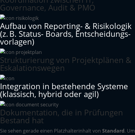
Governance, Audit & PMO
Aufbau von Reporting- & Risikologik
(z. B. Status- Boards, Entscheidungs­
vorlagen)
Strukturierung von Projektplänen &
Eskalationswegen
Integration in bestehende Systeme
(klassisch, hybrid oder agil)
Dokumentation, die in Prüfungen
Bestand hat
Sie sehen gerade einen Platzhalterinhalt von
Standard
. Um