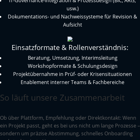
IT-Governance-Integration & Prozessdesign (BIC, ARIS,
usw.)
Dokumentations- und Nachweissysteme für Revision &
Aufsicht
Einsatzformate & Rollenverständnis:
Beratung, Umsetzung, Interimsleitung
Workshopformate & Schulungsdesign
Projektübernahme in Prüf- oder Krisensituationen
Enablement interner Teams & Fachbereiche
So läuft unsere Zusammenarbeit
Ob über Plattform, Empfehlung oder Direktkontakt: Wenn
ein Projekt passt, geht es bei uns nicht um lange Prozesse –
sondern um präzise Abstimmung, schnelles Onboarding